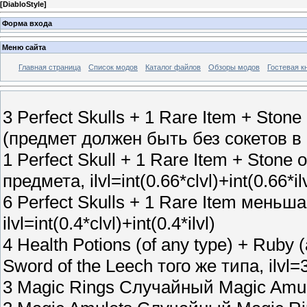
[
DiabloStyle
]
Форма входа
Меню сайта
Главная страница
Список модов
Каталог файлов
Обзоры модов
Гостевая к
3 Perfect Skulls + 1 Rare Item + Ston
(предмет должен быть без сокетов в
1 Perfect Skull + 1 Rare Item + Stone 
предмета, ilvl=int(0.66*clvl)+int(0.66*ilv
6 Perfect Skulls + 1 Rare Item меньша
ilvl=int(0.4*clvl)+int(0.4*ilvl)
4 Health Potions (of any type) + Ruby
Sword of the Leech того же типа, ilv
3 Magic Rings Случайный Magic Amulet,