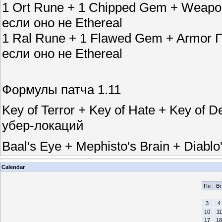
1 Ort Rune + 1 Chipped Gem + Weap
если оно не Ethereal
1 Ral Rune + 1 Flawed Gem + Armor 
если оно не Ethereal
Формулы патча 1.11
Key of Terror + Key of Hate + Key of 
убер-локаций
Baal's Eye + Mephisto's Brain + Diabl
Calendar
Пн
Вт
3
4
10
11
17
18