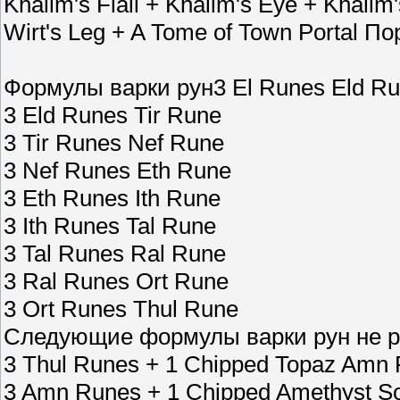
Khalim's Flail + Khalim's Eye + Khalim'
Wirt's Leg + A Tome of Town Portal 
Формулы варки рун3 El Runes Eld R
3 Eld Runes Tir Rune
3 Tir Runes Nef Rune
3 Nef Runes Eth Rune
3 Eth Runes Ith Rune
3 Ith Runes Tal Rune
3 Tal Runes Ral Rune
3 Ral Runes Ort Rune
3 Ort Runes Thul Rune
Следующие формулы варки рун не ра
3 Thul Runes + 1 Chipped Topaz Amn
3 Amn Runes + 1 Chipped Amethyst S