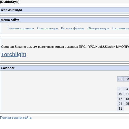
[
DiabloStyle
]
Форма входа
Меню сайта
Главная страница
Список модов
Каталог файлов
Обзоры модов
Гостевая к
Сводная Вики по самым различным играм в жанрах RPG, RPG/Hack&Slash и MMORP
Torchlight
Calendar
Пн
Вт
3
4
10
11
17
18
24
25
31
Полная версия сайта