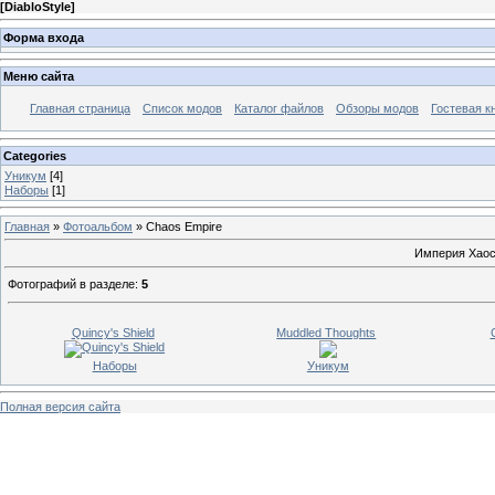
[
DiabloStyle
]
Форма входа
Меню сайта
Главная страница
Список модов
Каталог файлов
Обзоры модов
Гостевая к
Categories
Уникум
[4]
Наборы
[1]
Главная
»
Фотоальбом
» Chaos Empire
Империя Хаос
Фотографий в разделе
:
5
Quincy's Shield
Muddled Thoughts
Наборы
Уникум
Полная версия сайта