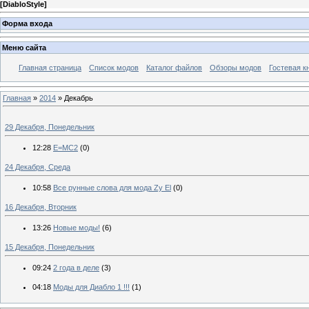
[
DiabloStyle
]
Форма входа
Меню сайта
Главная страница
Список модов
Каталог файлов
Обзоры модов
Гостевая к
Главная
»
2014
»
Декабрь
29 Декабря, Понедельник
12:28
E=MC2
(0)
24 Декабря, Среда
10:58
Все рунные слова для мода Zy El
(0)
16 Декабря, Вторник
13:26
Новые моды!
(6)
15 Декабря, Понедельник
09:24
2 года в деле
(3)
04:18
Моды для Диабло 1 !!!
(1)