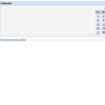
Calendar
Пн
Вт
1
2
8
9
15
16
22
23
29
30
Полная версия сайта