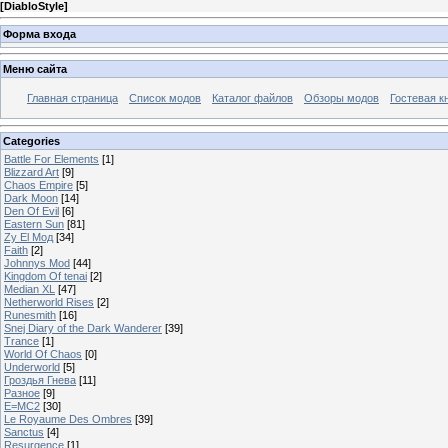
[
DiabloStyle
]
Форма входа
Меню сайта
Главная страница
Список модов
Каталог файлов
Обзоры модов
Гостевая к
Categories
Battle For Elements
[1]
Blizzard Art
[9]
Chaos Empire
[5]
Dark Moon
[14]
Den Of Evil
[6]
Eastern Sun
[81]
Zy El Мод
[34]
Faith
[2]
Johnnys Mod
[44]
Kingdom Of tenai
[2]
Median XL
[47]
Netherworld Rises
[2]
Runesmith
[16]
Snej Diary of the Dark Wanderer
[39]
Trance
[1]
World Of Chaos
[0]
Underworld
[5]
Гроздья Гнева
[11]
Разное
[9]
E=MC2
[30]
Le Royaume Des Ombres
[39]
Sanctus
[4]
Resurgence
[1]