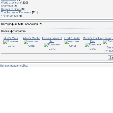
World of Warcraft
[10]
Aftermath
[2]
Reaper of Souls
[0]
The Forces of Darkness
[111]
4 4 horsemen
[5]
Фотографий:
530
| Альбомов:
78
Новые фотографии
Murt's Mark
Altair's Mantle
Orion's armor of
Garth' Girdle
Merlin's Thinking
Chump 
th...
Cap
Сеты
Сеты
Сеты
Сеты
Сеты
Рунны
Полная версия сайта